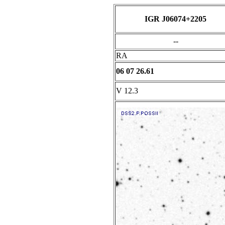
IGR J06074+2205
--
RA
06 07 26.61
V
12.3