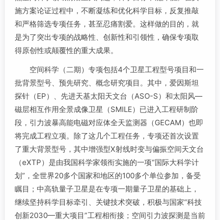
施方案论证过程中，不断凝练和优化科学目标，反复推敲
和严格筛选专项任务，甚至忍痛割爱。这样做的目的，就
是为了突出专项的战略性、创新性和引领性，确保专项取
得原创性或颠覆性的重大成果。
空间科学（二期）专项包括4个卫星工程型号项目和一
批背景型号、预先研究、概念研究项目。其中，爱因斯坦
探针（EP）、先进天基太阳天文台（ASO-S）和太阳风—
磁层相互作用全景成像卫星（SMILE）已进入工程研制阶
段，引力波暴高能电磁对应体全天监测器（GECAM）也即
将完成工程立项。除了这几个工程任务，专项还首次设置
了重大背景型号，其中增强型X射线时变与偏振空间天文台
（eXTP）是由我国科学家领衔实施的一项“国际大科学计
划”，全世界20多个国家和地区的100多个单位参加，备受
瞩目；中高轨量子卫星是在专项一期量子卫星的基础上，
继续坚持科学目标牵引、关键技术突破，积极与国家“科技
创新2030—重大项目”工程相衔接；空间引力波探测是当前